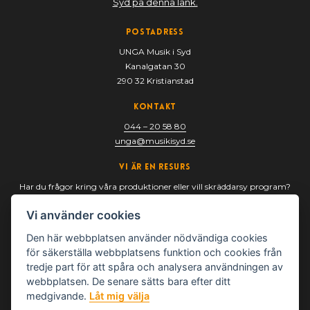
Syd på denna länk.
Postadress
UNGA Musik i Syd
Kanalgatan 30
290 32 Kristianstad
Kontakt
044 – 20 58 80
unga@musikisyd.se
Vi är en resurs
Har du frågor kring våra produktioner eller vill skräddarsy program?
Är du frilansmusiker och turnera med oss? Tveka inte att ta kontakt
Vi använder cookies
med oss.
Den här webbplatsen använder nödvändiga cookies
för säkerställa webbplatsens funktion och cookies från
tredje part för att spåra och analysera användningen av
webbplatsen. De senare sätts bara efter ditt
medgivande.
Låt mig välja