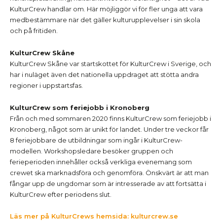
KulturCrew handlar om. Här möjliggör vi för fler unga att vara
medbestämmare när det gäller kulturupplevelser i sin skola
och på fritiden.
KulturCrew Skåne
KulturCrew Skåne var startskottet för KulturCrew i Sverige, och
har i nuläget även det nationella uppdraget att stötta andra
regioner i uppstartsfas.
KulturCrew som feriejobb i Kronoberg
Från och med sommaren 2020 finns KulturCrew som feriejobb i
Kronoberg, något som är unikt för landet.
Under tre veckor får
8 feriejobbare de utbildningar som ingår i KulturCrew-
modellen
. Workshopsledare besöker gruppen och
ferieperioden innehåller också verkliga evenemang som
crewet ska marknadsföra och genomföra. Önskvärt är att man
fångar upp de ungdomar som är intresserade av att fortsätta i
KulturCrew efter periodens slut.
Läs mer på KulturCrews hemsida: kulturcrew.se