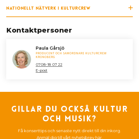
Nationellt nätverk i KulturCrew
Kontaktpersoner
Paula Gårsjö
PRODUCENT OCH SAMORDNARE KULTURCREW
KRONOBERG
0708-18 07 22
E-post
Gillar du också kultur
och musik?
Få konserttips och senaste nytt direkt till din inkorg.
Anmäl dig till vårt nyhetsbrev här.