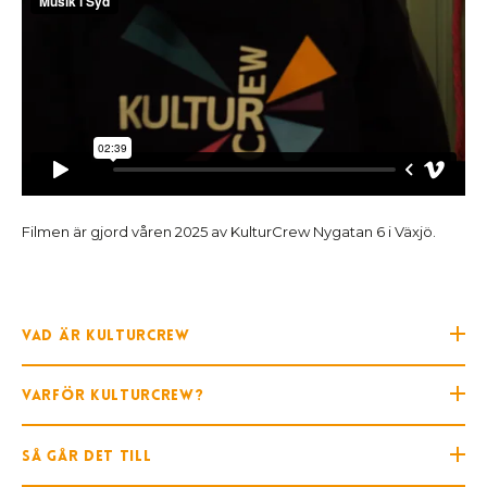
Filmen är gjord våren 2025 av KulturCrew Nygatan 6 i Växjö.
Vad är Kulturcrew
Varför Kulturcrew?
Så går det till