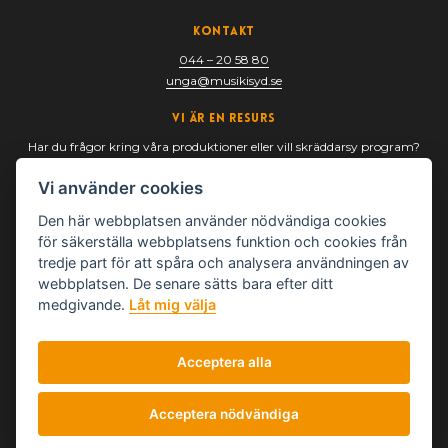
Kontakt
044 – 20 58 80
unga@musikisyd.se
Vi är en resurs
Har du frågor kring våra produktioner eller vill skräddarsy program?
Är du frilansmusiker och turnera med oss? Tveka inte att ta kontakt
Vi använder cookies
med oss.
Den här webbplatsen använder nödvändiga cookies
för säkerställa webbplatsens funktion och cookies från
tredje part för att spåra och analysera användningen av
webbplatsen. De senare sätts bara efter ditt
medgivande.
Låt mig välja
Acceptera alla
© UNGA Musik i Syd
Hantera cookies
Acceptera nödvändiga
Läs om cookies och personuppgifter
här