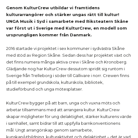
Genom KulturCrew utbildar vi framtidens
kulturarrangörer och stärker ungas rätt till kultur!
UNGA Musik i Syd i samarbete med Riksteatern Skåne
var först ut i Sverige med KulturCrew, en modell som
ursprungligen kommer från Danmark.
2016 startade vi projektet i sex kommuner i sydvästra Skåne
med stöd av Region Skåne. Sedan dess har projektet växt och
det finns numera många aktiva crew i Skåne och Kronoberg.
Glädjande nog har KulturCrew dessutom spridit sig runtom i
Sverige från Trelleborg i söder till Gällivare i norr. Crewen finns
på till exempel grundskola, kulturskola, bibliotek,
studieförbund och unga mötesplatser.
KulturCrew bygger på att barn, unga och vuxna möts och
arbetar tillsammans med att arrangera kultur. KulturCrew
skapar möjligheter för ung delaktighet, stärker kulturens värde
i samhället, samt bidrar till att uppfylla barnkonventionens
mål. Ungt arrangörskap genom samarbete,
kunskap/utbildning, kulturaktivitet och delaktighet – det är vad