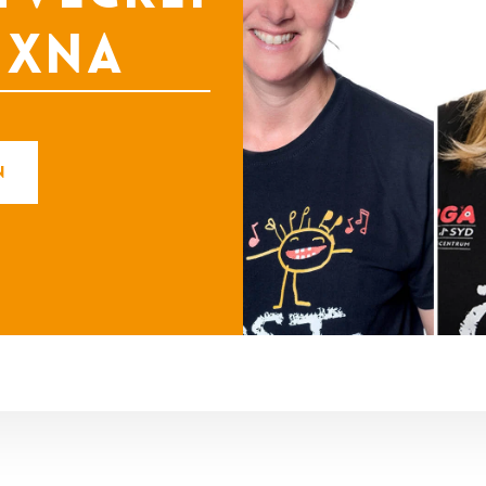
uxna
n