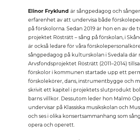
Elinor Fryklund
är sångpedagog och sånger
erfarenhet av att undervisa både förskolep
på förskolorna. Sedan 2019 är hon en av de t
projektet Rösträtt – sång på förskolan, i Skå
är också ledare för våra förskolepersonalkör
sångpedagog på kulturskolan i Svedala dä
Arvsfondsprojektet Rösträtt (2011–2014) til
förskolor i kommunen startade upp ett pe
förskolekörer, dans, instrumentbygge och m
skrivit ett kapitel i projektets slutprodukt b
barns villkor. Dessutom leder hon Malmö Op
undervisar på Klassiska musikskolan och Mu
och ses i olika konsertsammanhang som sån
opera och operett.