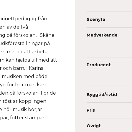
larinettpedagog från
Scenyta
en av de två
ng på förskolan, i Skåne
Medverkande
sikföreställningar på
 en metod att arbeta
m kan hjälpa till med att
Producent
 och barn. I Karins
ed musiken med både
ktyg för hur man kan
en på förskolan. För de
Byggtid/rivtid
h röst är kopplingen
e hör musik börjar
Pris
ar, fötter stampar,
Övrigt