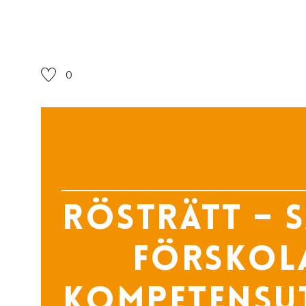
0
Rösträtt – 
förskola
Kompetensut