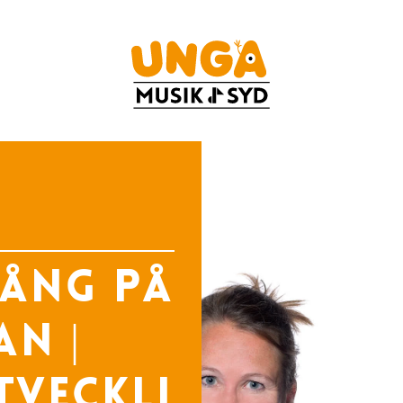
sång på
n |
veckli