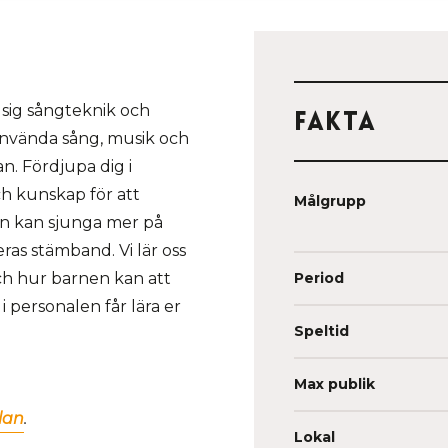
 sig sångteknik och
Fakta
 använda sång, musik och
n. Fördjupa dig i
ch kunskap för att
Målgrupp
man kan sjunga mer på
ras stämband. Vi lär oss
ch hur barnen kan att
Period
 personalen får lära er
Speltid
Max publik
lan
.
Lokal