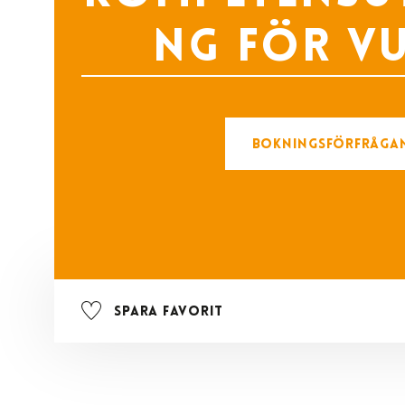
ng för v
Bokningsförfråga
Spara favorit