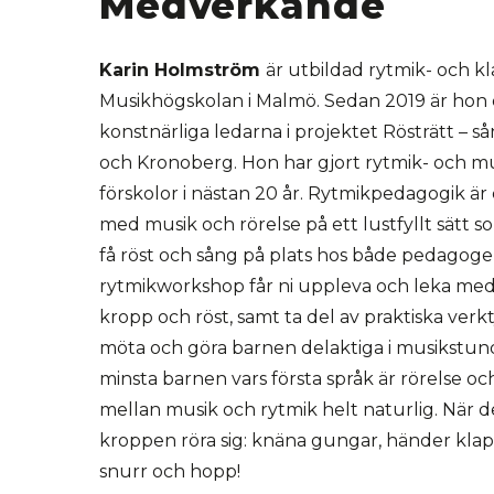
Medverkande
Karin Holmström
är utbildad rytmik- och k
Musikhögskolan i Malmö. Sedan 2019 är hon 
konstnärliga ledarna i projektet Rösträtt – så
och Kronoberg. Hon har gjort rytmik- och mu
förskolor i nästan 20 år. Rytmikpedagogik är
med musik och rörelse på ett lustfyllt sätt so
få röst och sång på plats hos både pedagoger
rytmikworkshop får ni uppleva och leka m
kropp och röst, samt ta del av praktiska ver
möta och göra barnen delaktiga i musikstund
minsta barnen vars första språk är rörelse oc
mellan musik och rytmik helt naturlig. När d
kroppen röra sig: knäna gungar, händer klapp
snurr och hopp!