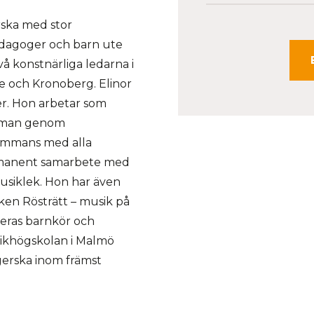
ska med stor
edagoger och barn ute
vå konstnärliga ledarna i
ne och Kronoberg. Elinor
er. Hon arbetar som
r man genom
lsammans med alla
rmanent samarbete med
usiklek. Hon har även
oken Rösträtt – musik på
eras barnkör och
sikhögskolan i Malmö
gerska inom främst