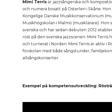
Mimi Terris
är jazzsångerska och kompositö
och numera bosatt på Österlen i Skåne. Hon 
Kongelige Danske Musikkonservatorium (mu
Musikhögskolan i Malmö (musiklärare). Hon s
svenska och har sedan debuten 2012 etablera
röst på den svenska jazzscenen. Mimi Terris 
och turnerat i Norden. Mimi Terris är aktiv i R
förskolan med både sångstunder, familjekon
allsångskonserter.
Exempel på kompetensutveckling: Rösträt