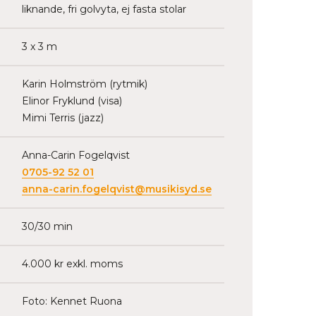
liknande, fri golvyta, ej fasta stolar
3 x 3 m
Karin Holmström (rytmik)
Elinor Fryklund (visa)
Mimi Terris (jazz)
Anna-Carin Fogelqvist
0705-92 52 01
anna-carin.fogelqvist@musikisyd.se
30/30 min
4.000 kr exkl. moms
Foto: Kennet Ruona