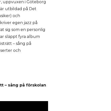
r, uppvuxen i Göteborg
är utbildad på Det
siker) och
kriver egen jazz på
t sig som en personlig
har släppt fyra album
östrätt – sång på
serter och
t – sång på förskolan